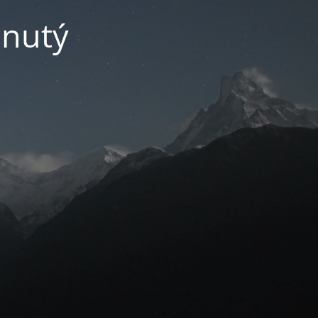
pnutý